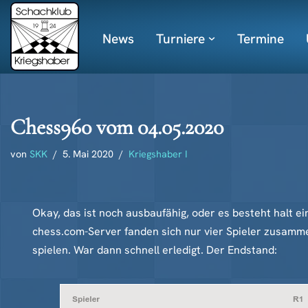
News
Turniere
Termine
Zum
Inhalt
springen
Chess960 vom 04.05.2020
von
SKK
5. Mai 2020
Kriegshaber I
Okay, das ist noch ausbaufähig, oder es besteht halt 
chess.com-Server fanden sich nur vier Spieler zusamm
spielen. War dann schnell erledigt. Der Endstand: