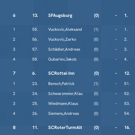
6
13.
SFAugsburg
(0)
–
1.
1
55.
Vuckovic,Aleksand
(1)
–
1.
2
56.
Vuckovic,Zarko
(0)
–
2.
3
57.
Schädler,Andreas
(0)
–
3.
4
58.
Gubariev,Jakob
(0)
–
4.
7
6.
SCRottal-Inn
(0)
–
12.
1
23.
Bensch,Patrick
(1)
–
51.
2
24.
Schwarzmeier,Klau
(0)
–
52.
3
25.
Wiedmann,Klaus
(0)
–
53.
4
26.
Siemens,Andreas
(0)
–
54.
8
11.
SCRoterTurmAlt
(0)
–
16.