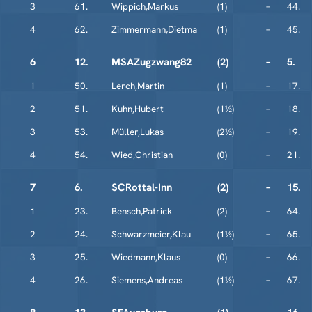
3
61.
Wippich,Markus
(1)
–
44.
4
62.
Zimmermann,Dietma
(1)
–
45.
6
12.
MSAZugzwang82
(2)
–
5.
1
50.
Lerch,Martin
(1)
–
17.
2
51.
Kuhn,Hubert
(1½)
–
18.
3
53.
Müller,Lukas
(2½)
–
19.
4
54.
Wied,Christian
(0)
–
21.
7
6.
SCRottal-Inn
(2)
–
15.
1
23.
Bensch,Patrick
(2)
–
64.
2
24.
Schwarzmeier,Klau
(1½)
–
65.
3
25.
Wiedmann,Klaus
(0)
–
66.
4
26.
Siemens,Andreas
(1½)
–
67.