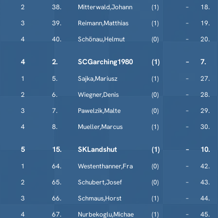
2
38.
Mitterwald,Johann
(1)
–
18.
3
39.
Reimann,Matthias
(1)
–
19.
4
40.
Schönau,Helmut
(0)
–
20.
4
2.
SCGarching1980
(1)
–
7.
1
5.
Sajka,Mariusz
(1)
–
27.
2
6.
Wiegner,Denis
(0)
–
28.
3
7.
Pawelzik,Malte
(0)
–
29.
4
8.
Mueller,Marcus
(1)
–
30.
5
15.
SKLandshut
(1)
–
10.
1
64.
Westenthanner,Fra
(0)
–
42.
2
65.
Schubert,Josef
(0)
–
43.
3
66.
Schmaus,Horst
(1)
–
44.
4
67.
Nurbekoglu,Michae
(1)
–
45.