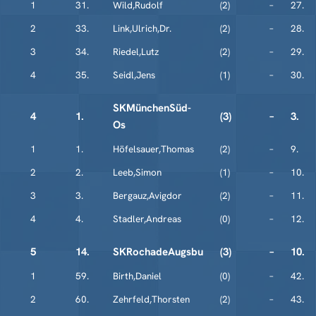
1
31.
Wild,Rudolf
(2)
–
27.
2
33.
Link,Ulrich,Dr.
(2)
–
28.
3
34.
Riedel,Lutz
(2)
–
29.
4
35.
Seidl,Jens
(1)
–
30.
SKMünchenSüd-
4
1.
(3)
–
3.
Os
1
1.
Höfelsauer,Thomas
(2)
–
9.
2
2.
Leeb,Simon
(1)
–
10.
3
3.
Bergauz,Avigdor
(2)
–
11.
4
4.
Stadler,Andreas
(0)
–
12.
5
14.
SKRochadeAugsbu
(3)
–
10.
1
59.
Birth,Daniel
(0)
–
42.
2
60.
Zehrfeld,Thorsten
(2)
–
43.