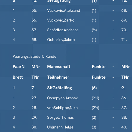
8
13.
SFAugsburg
(1)
–
16.
1
55.
Vuckovic,Aleksand
(1)
–
68.
2
56.
Vuckovic,Zarko
(1)
–
69.
3
57.
Schädler,Andreas
(½)
–
70.
4
58.
Gubariev,Jakob
(1)
–
71.
Paarungslisteder5.Runde
PaarN
MNr
Mannschaft
Punkte
–
MNr
Brett
TNr
Teilnehmer
Punkte
–
TNr
1
7.
SKGräfelfing
(6)
–
9.
1
27.
Ovsepyan,Arshak
(2½)
–
36.
2
28.
vonSchlippe,Niko
(2½)
–
37.
3
29.
Sörgel,Thomas
(2)
–
38.
4
30.
Uhlmann,Helge
(3)
–
40.