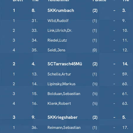
1
8.
SKKrumbach
(2)
–
3.
1
31.
Wild,Rudolf
(1)
–
9.
2
33.
Link,Ulrich,Dr.
(1)
–
10.
3
34.
Riedel,Lutz
(1)
–
11.
4
35.
Seidl,Jens
(0)
–
12.
2
4.
SCTarrasch45Mü
(2)
–
14.
1
13.
Schelle,Artur
(1)
–
59.
2
14.
Lipinsky,Markus
(½)
–
60.
3
15.
Bolduan,Sebastian
(½)
–
61.
4
16.
Klenk,Robert
(½)
–
63.
3
9.
SKKriegshaber
(2)
–
5.
1
36.
Reimann,Sebastian
(1)
–
17.