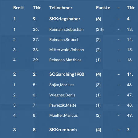
Brett
TNr
Teilnehmer
Punkte
–
TNr
1
9.
SKKriegshaber
(6)
–
4.
1
36.
Reimann,Sebastian
(2½)
–
13.
2
37.
Reimann,Robert
(2)
–
14.
3
38.
Mitterwald,Johann
(2)
–
15.
4
39.
Reimann,Matthias
(1)
–
16.
2
2.
SCGarching1980
(4)
–
11.
1
5.
Sajka,Mariusz
(3)
–
46.
2
6.
Wiegner,Denis
(1)
–
47.
3
7.
Pawelzik,Malte
(1)
–
48.
4
8.
Mueller,Marcus
(2)
–
49.
3
8.
SKKrumbach
(4)
–
7.