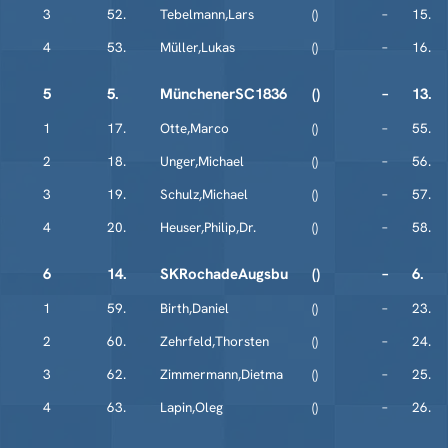
3
52.
Tebelmann,Lars
()
–
15.
4
53.
Müller,Lukas
()
–
16.
5
5.
MünchenerSC1836
()
–
13.
1
17.
Otte,Marco
()
–
55.
2
18.
Unger,Michael
()
–
56.
3
19.
Schulz,Michael
()
–
57.
4
20.
Heuser,Philip,Dr.
()
–
58.
6
14.
SKRochadeAugsbu
()
–
6.
1
59.
Birth,Daniel
()
–
23.
2
60.
Zehrfeld,Thorsten
()
–
24.
3
62.
Zimmermann,Dietma
()
–
25.
4
63.
Lapin,Oleg
()
–
26.