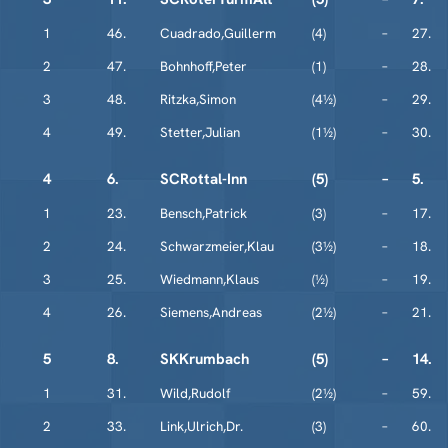
1
46.
Cuadrado,Guillerm
(4)
–
27.
2
47.
Bohnhoff,Peter
(1)
–
28.
3
48.
Ritzka,Simon
(4½)
–
29.
4
49.
Stetter,Julian
(1½)
–
30.
4
6.
SCRottal-Inn
(5)
–
5.
1
23.
Bensch,Patrick
(3)
–
17.
2
24.
Schwarzmeier,Klau
(3½)
–
18.
3
25.
Wiedmann,Klaus
(½)
–
19.
4
26.
Siemens,Andreas
(2½)
–
21.
5
8.
SKKrumbach
(5)
–
14.
1
31.
Wild,Rudolf
(2½)
–
59.
2
33.
Link,Ulrich,Dr.
(3)
–
60.