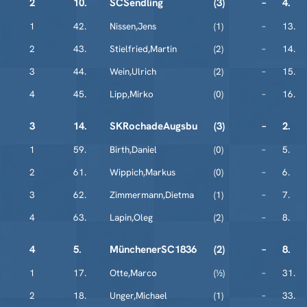
2
10.
SCSendling
(3)
–
4.
1
42.
Nissen,Jens
(1)
–
13.
2
43.
Stielfried,Martin
(2)
–
14.
3
44.
Wein,Ulrich
(2)
–
15.
4
45.
Lipp,Mirko
(0)
–
16.
3
14.
SKRochadeAugsbu
(3)
–
2.
1
59.
Birth,Daniel
(0)
–
5.
2
61.
Wippich,Markus
(0)
–
6.
3
62.
Zimmermann,Dietma
(1)
–
7.
4
63.
Lapin,Oleg
(2)
–
8.
4
5.
MünchenerSC1836
(2)
–
8.
1
17.
Otte,Marco
(½)
–
31.
2
18.
Unger,Michael
(1)
–
33.