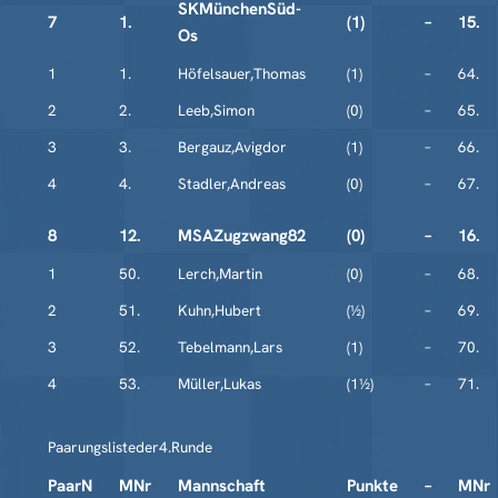
SKMünchenSüd-
7
1.
(1)
–
15.
Os
1
1.
Höfelsauer,Thomas
(1)
–
64.
2
2.
Leeb,Simon
(0)
–
65.
3
3.
Bergauz,Avigdor
(1)
–
66.
4
4.
Stadler,Andreas
(0)
–
67.
8
12.
MSAZugzwang82
(0)
–
16.
1
50.
Lerch,Martin
(0)
–
68.
2
51.
Kuhn,Hubert
(½)
–
69.
3
52.
Tebelmann,Lars
(1)
–
70.
4
53.
Müller,Lukas
(1½)
–
71.
Paarungslisteder4.Runde
PaarN
MNr
Mannschaft
Punkte
–
MNr