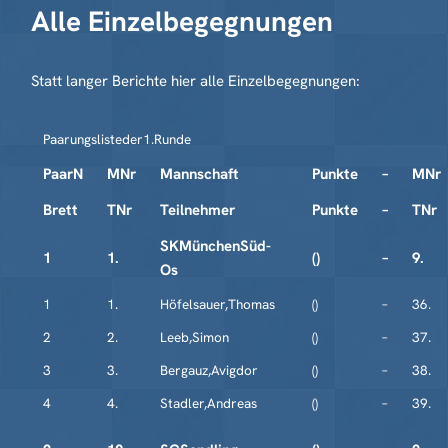
Alle Einzelbegegnungen
Statt langer Berichte hier alle Einzelbegegnungen:
Paarungslisteder1.Runde
PaarN
MNr
Mannschaft
Punkte
–
MNr
Brett
TNr
Teilnehmer
Punkte
–
TNr
SKMünchenSüd-
1
1.
()
–
9.
Os
1
1.
Höfelsauer,Thomas
()
–
36.
2
2.
Leeb,Simon
()
–
37.
3
3.
Bergauz,Avigdor
()
–
38.
4
4.
Stadler,Andreas
()
–
39.