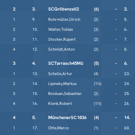
2
3.
SCGröbenzell2
(6)
–
2.
1
9.
Rohrmüller,Ulrich
(2)
–
5.
2
10.
Walter,Tobias
(3)
–
6.
3
11.
Stocker,Rupert
(2)
–
7.
4
12.
Schmidt,Anton
(2)
–
8.
3
4.
SCTarrasch45Mü
(5)
–
6.
1
13.
Schelle,Artur
(4)
–
23.
2
14.
Lipinsky,Markus
(1½)
–
24.
3
15.
Bolduan,Sebastian
(2)
–
25.
4
16.
Klenk,Robert
(1½)
–
26.
4
5.
MünchenerSC1836
(4)
–
14.
1
17.
Otte,Marco
(1)
–
60.