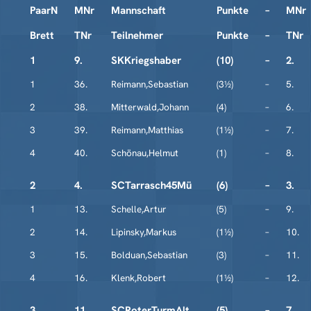
PaarN
MNr
Mannschaft
Punkte
–
MNr
Brett
TNr
Teilnehmer
Punkte
–
TNr
1
9.
SKKriegshaber
(10)
–
2.
1
36.
Reimann,Sebastian
(3½)
–
5.
2
38.
Mitterwald,Johann
(4)
–
6.
3
39.
Reimann,Matthias
(1½)
–
7.
4
40.
Schönau,Helmut
(1)
–
8.
2
4.
SCTarrasch45Mü
(6)
–
3.
1
13.
Schelle,Artur
(5)
–
9.
2
14.
Lipinsky,Markus
(1½)
–
10.
3
15.
Bolduan,Sebastian
(3)
–
11.
4
16.
Klenk,Robert
(1½)
–
12.
3
11.
SCRoterTurmAlt
(5)
–
7.