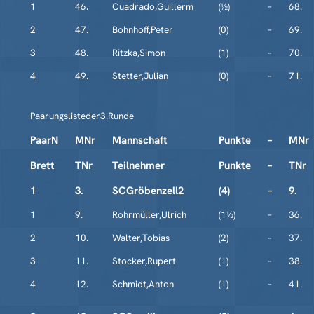
1
46.
Cuadrado,Guillerm
(½)
–
68.
2
47.
Bohnhoff,Peter
(0)
–
69.
3
48.
Ritzka,Simon
(1)
–
70.
4
49.
Stetter,Julian
(0)
–
71.
Paarungslisteder3.Runde
PaarN
MNr
Mannschaft
Punkte
–
MNr
Brett
TNr
Teilnehmer
Punkte
–
TNr
1
3.
SCGröbenzell2
(4)
–
9.
1
9.
Rohrmüller,Ulrich
(1½)
–
36.
2
10.
Walter,Tobias
(2)
–
37.
3
11.
Stocker,Rupert
(1)
–
38.
4
12.
Schmidt,Anton
(1)
–
41.