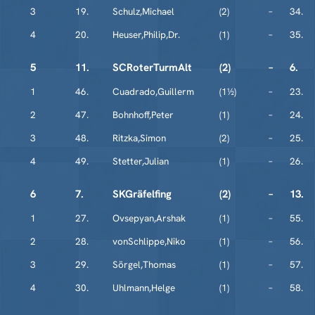
3
19.
Schulz,Michael
(2)
–
34.
4
20.
Heuser,Philip,Dr.
(1)
–
35.
5
11.
SCRoterTurmAlt
(2)
–
6.
1
46.
Cuadrado,Guillerm
(1½)
–
23.
2
47.
Bohnhoff,Peter
(1)
–
24.
3
48.
Ritzka,Simon
(2)
–
25.
4
49.
Stetter,Julian
(1)
–
26.
6
7.
SKGräfelfing
(2)
–
13.
1
27.
Ovsepyan,Arshak
(1)
–
55.
2
28.
vonSchlippe,Niko
(1)
–
56.
3
29.
Sörgel,Thomas
(1)
–
57.
4
30.
Uhlmann,Helge
(1)
–
58.