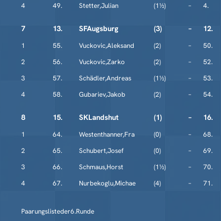
4
49.
Stetter,Julian
(1½)
–
4.
7
13.
SFAugsburg
(3)
–
12.
1
55.
Vuckovic,Aleksand
(2)
–
50.
2
56.
Vuckovic,Zarko
(2)
–
52.
3
57.
Schädler,Andreas
(1½)
–
53.
4
58.
Gubariev,Jakob
(2)
–
54.
8
15.
SKLandshut
(1)
–
16.
1
64.
Westenthanner,Fra
(0)
–
68.
2
65.
Schubert,Josef
(0)
–
69.
3
66.
Schmaus,Horst
(1½)
–
70.
4
67.
Nurbekoglu,Michae
(4)
–
71.
Paarungslisteder6.Runde