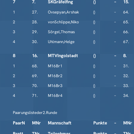
7
7.
SKGräfelfing
()
–
15.
1
27.
Ovsepyan,Arshak
()
–
64.
2
28.
vonSchlippe,Niko
()
–
65.
3
29.
Sörgel,Thomas
()
–
66.
4
30.
Uhlmann,Helge
()
–
67.
8
16.
MTVIngolstadt
()
–
8.
1
68.
M16Br1
()
–
31.
2
69.
M16Br2
()
–
32.
3
70.
M16Br3
()
–
33.
4
71.
M16Br4
()
–
34.
Paarungslisteder2.Runde
PaarN
MNr
Mannschaft
Punkte
–
MNr
Brett
TNr
Teilnehmer
Punkte
–
TNr