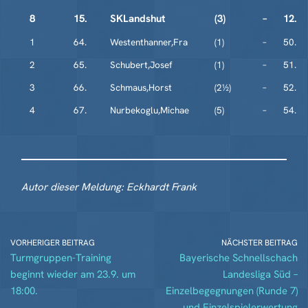
8
15.
SKLandshut
(3)
–
12.
1
64.
Westenthanner,Fra
(1)
–
50.
2
65.
Schubert,Josef
(1)
–
51.
3
66.
Schmaus,Horst
(2½)
–
52.
4
67.
Nurbekoglu,Michae
(5)
–
54.
Autor dieser Meldung: Eckhardt Frank
VORHERIGER BEITRAG
NÄCHSTER BEITRAG
Turmgruppen-Training
Bayerische Schnellschach
beginnt wieder am 23.9. um
Landesliga Süd –
18:00.
Einzelbegegnungen (Runde 7)
und Einzelspielerwertung