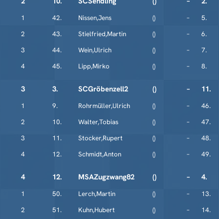
2
10.
SCSendling
()
–
2.
1
42.
Nissen,Jens
()
–
5.
2
43.
Stielfried,Martin
()
–
6.
3
44.
Wein,Ulrich
()
–
7.
4
45.
Lipp,Mirko
()
–
8.
3
3.
SCGröbenzell2
()
–
11.
1
9.
Rohrmüller,Ulrich
()
–
46.
2
10.
Walter,Tobias
()
–
47.
3
11.
Stocker,Rupert
()
–
48.
4
12.
Schmidt,Anton
()
–
49.
4
12.
MSAZugzwang82
()
–
4.
1
50.
Lerch,Martin
()
–
13.
2
51.
Kuhn,Hubert
()
–
14.