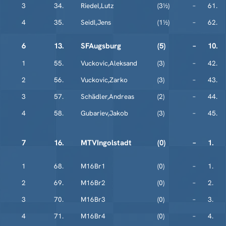
3
34.
Riedel,Lutz
(3½)
–
61.
4
35.
Seidl,Jens
(1½)
–
62.
6
13.
SFAugsburg
(5)
–
10.
1
55.
Vuckovic,Aleksand
(3)
–
42.
2
56.
Vuckovic,Zarko
(3)
–
43.
3
57.
Schädler,Andreas
(2)
–
44.
4
58.
Gubariev,Jakob
(3)
–
45.
7
16.
MTVIngolstadt
(0)
–
1.
1
68.
M16Br1
(0)
–
1.
2
69.
M16Br2
(0)
–
2.
3
70.
M16Br3
(0)
–
3.
4
71.
M16Br4
(0)
–
4.