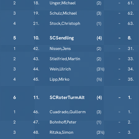
2
18.
Unger,Michael
(2)
–
61.
3
19.
Schulz,Michael
(3)
–
62.
4
21.
Stock,Christoph
(1)
–
63.
5
10.
SCSendling
(4)
–
8.
1
42.
Nissen,Jens
(2)
–
31.
2
43.
Stielfried,Martin
(2)
–
33.
3
44.
Wein,Ulrich
(3½)
–
34.
4
45.
Lipp,Mirko
(½)
–
35.
6
11.
SCRoterTurmAlt
(4)
–
1.
1
46.
Cuadrado,Guillerm
(3)
–
1.
2
47.
Bohnhoff,Peter
(1)
–
2.
3
48.
Ritzka,Simon
(3½)
–
3.