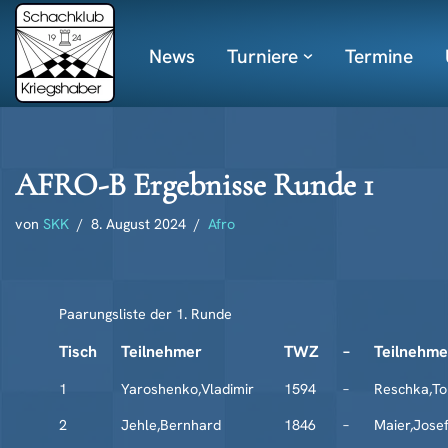
News
Turniere
Termine
Zum
Inhalt
springen
AFRO-B Ergebnisse Runde 1
von
SKK
8. August 2024
Afro
Paarungsliste der 1. Runde
Tisch
Teilnehmer
TWZ
–
Teilnehme
1
Yaroshenko,Vladimir
1594
–
Reschka,T
2
Jehle,Bernhard
1846
–
Maier,Jose