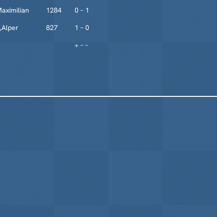
aximilian
1284
0 – 1
,Alper
827
1 – 0
+ – –