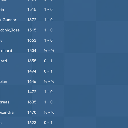
vin
1515
1 – 0
s-Gunnar
1672
1 – 0
dchik,Jose
1515
1 – 0
ev
1663
1 – 0
rnhard
1504
½ – ½
hard
1655
0 – 1
1494
0 – 1
bian
1646
½ – ½
1472
1 – 0
dreas
1635
1 – 0
exandra
1470
½ – ½
s
1623
0 – 1