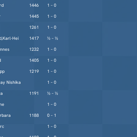
rd
1446
1 – 0
r
1445
1 – 0
1261
1 – 0
d,Karl-Hei
1417
½ – ½
annes
1232
1 – 0
d
1405
1 – 0
ipp
1219
1 – 0
ay Nishika
1 – 0
ra
1191
½ – ½
ine
1 – 0
rbara
1188
0 – 1
rc
1 – 0