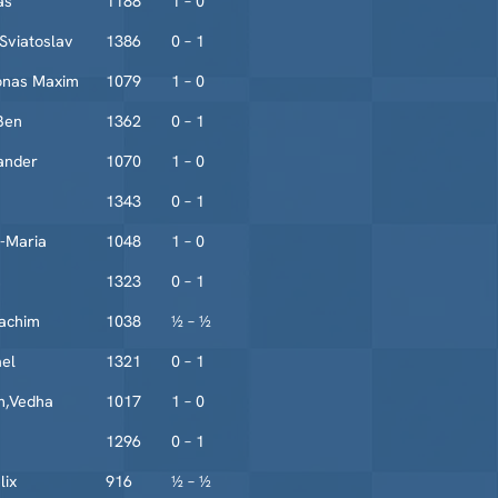
as
1188
1 – 0
Sviatoslav
1386
0 – 1
onas Maxim
1079
1 – 0
Ben
1362
0 – 1
xander
1070
1 – 0
1343
0 – 1
a-Maria
1048
1 – 0
s
1323
0 – 1
achim
1038
½ – ½
el
1321
0 – 1
m,Vedha
1017
1 – 0
1296
0 – 1
lix
916
½ – ½