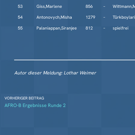
53
Giss,Marlene
856
–
Wittmann,M
54
Antonovych,Misha
1279
–
Türkboylari
55
Palaniappan,Siranjee
812
–
spielfrei
Autor dieser Meldung: Lothar Weimer
VORHERIGER BEITRAG
AFRO-B Ergebnisse Runde 2