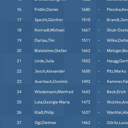
16
Fridlin,Daniel
1680
–
Pieczka,Ke
17
Specht,Günther
1515
–
Brandt,Jen
18
Konradt,Michael
1667
–
Shub-Osele
19
Darlau,Tim
1511
–
Wilke,Detl
20
Bleisteiner,Stefan
1662
–
Metzger,Be
21
Linde,Julia
1502
–
Haugg,Ger
22
Jesch,Alexander
1655
–
Pitz,Marko
23
Auerbach,Dominic
1492
–
Kammer,Fa
24
Wiedemann,Manfred
1642
–
Beck,Erich
25
Lola,Georgia-Maria
1472
–
Wutzke,An
26
Klaß,Philip
1627
–
Wachtel,Al
27
Sigl,Dietmar
1462
–
Göritz,Luca