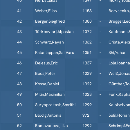
40
Herbst,Elias
1397
–
Mokry,Tobi
41
Weber,Elias
1153
–
Borysenko,
42
Berger,Siegfried
1380
–
Brugger,Le
43
Türkboylari,Alpaslan
1072
–
Kaufmann,
44
Schwarz,Rayan
1362
–
Crista,Ale
45
Palaniappan,Sai Varu
1051
–
Shi,Yuhan
46
Dejesus,Eric
1337
–
Lola,Ioann
47
Boos,Peter
1039
–
Weiß,Jona
48
Kossa,Daniel
1322
–
Günther,Jo
49
Mitin,Maximilian
1023
–
Funk,Rapha
50
Suryaprakash,Smrithi
1299
–
Kalaiselva
51
Blodig,Antonia
972
–
Süß,Florian
52
Ramazanova,Iliza
1292
–
Schrimpf,Fe