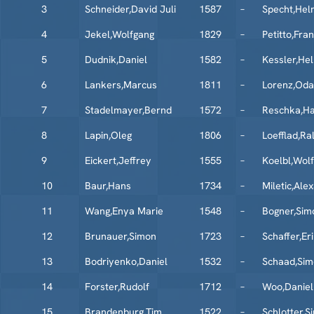
3
Schneider,David Juli
1587
–
Specht,Hel
4
Jekel,Wolfgang
1829
–
Petitto,Fra
5
Dudnik,Daniel
1582
–
Kessler,He
6
Lankers,Marcus
1811
–
Lorenz,Oda
7
Stadelmayer,Bernd
1572
–
Reschka,H
8
Lapin,Oleg
1806
–
Loefflad,Ral
9
Eickert,Jeffrey
1555
–
Koelbl,Wol
10
Baur,Hans
1734
–
Miletic,Ale
11
Wang,Enya Marie
1548
–
Bogner,Sim
12
Brunauer,Simon
1723
–
Schaffer,Er
13
Bodriyenko,Daniel
1532
–
Schaad,Sim
14
Forster,Rudolf
1712
–
Woo,Daniel
15
Brandenburg,Tim
1522
–
Schlotter,S