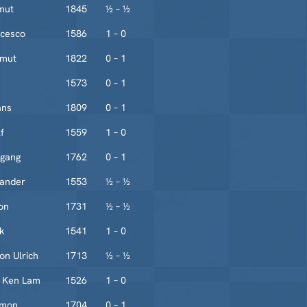
mut
1845
½ – ½
ncesco
1586
1 – 0
lmut
1822
0 – 1
1573
0 – 1
ans
1809
0 – 1
f
1559
1 – 0
fgang
1762
0 – 1
xander
1553
½ – ½
on
1731
½ – ½
ik
1541
1 – 0
on Ulrich
1713
½ – ½
 Ken Lam
1526
1 – 0
imon
1704
0 – 1