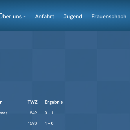
Über uns
Anfahrt
Jugend
Frauenschach
r
TWZ
Ergebnis
omas
1849
0 – 1
f
1590
1 – 0