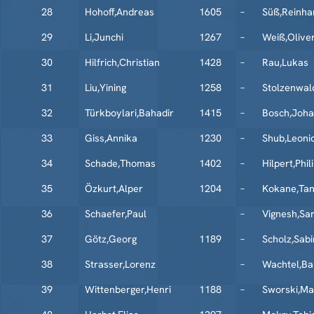
28
Hohoff,Andreas
1605
–
Süß,Reinha
29
Li,Junchi
1267
–
Weiß,Olive
30
Hilfrich,Christian
1428
–
Rau,Lukas
31
Liu,Yining
1258
–
Stolzenwal
32
Türkboylari,Bahadir
1415
–
Bosch,Joh
33
Giss,Annika
1230
–
Shub,Leoni
34
Schade,Thomas
1402
–
Hilpert,Phil
35
Özkurt,Alper
1204
–
Kokane,Tan
36
Schaefer,Paul
–
Vignesh,Sa
37
Götz,Georg
1189
–
Scholz,Sab
38
Strasser,Lorenz
–
Wachtel,Ba
39
Wittenberger,Henri
1188
–
Sworski,Ma