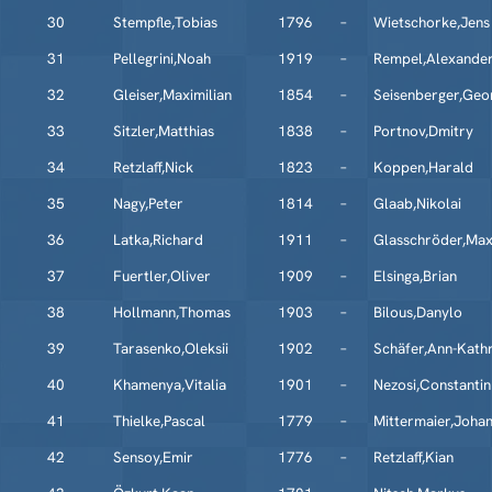
30
Stempfle,Tobias
1796
–
Wietschorke,Jens
31
Pellegrini,Noah
1919
–
Rempel,Alexande
32
Gleiser,Maximilian
1854
–
Seisenberger,Geo
33
Sitzler,Matthias
1838
–
Portnov,Dmitry
34
Retzlaff,Nick
1823
–
Koppen,Harald
35
Nagy,Peter
1814
–
Glaab,Nikolai
36
Latka,Richard
1911
–
Glasschröder,Max
37
Fuertler,Oliver
1909
–
Elsinga,Brian
38
Hollmann,Thomas
1903
–
Bilous,Danylo
39
Tarasenko,Oleksii
1902
–
Schäfer,Ann-Kathr
40
Khamenya,Vitalia
1901
–
Nezosi,Constantin
41
Thielke,Pascal
1779
–
Mittermaier,Joha
42
Sensoy,Emir
1776
–
Retzlaff,Kian