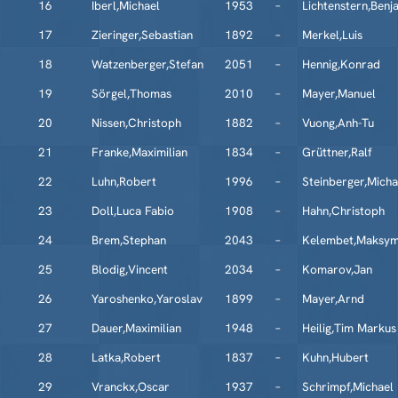
16
Iberl,Michael
1953
–
Lichtenstern,Benj
17
Zieringer,Sebastian
1892
–
Merkel,Luis
18
Watzenberger,Stefan
2051
–
Hennig,Konrad
19
Sörgel,Thomas
2010
–
Mayer,Manuel
20
Nissen,Christoph
1882
–
Vuong,Anh-Tu
21
Franke,Maximilian
1834
–
Grüttner,Ralf
22
Luhn,Robert
1996
–
Steinberger,Micha
23
Doll,Luca Fabio
1908
–
Hahn,Christoph
24
Brem,Stephan
2043
–
Kelembet,Maksy
25
Blodig,Vincent
2034
–
Komarov,Jan
26
Yaroshenko,Yaroslav
1899
–
Mayer,Arnd
27
Dauer,Maximilian
1948
–
Heilig,Tim Markus
28
Latka,Robert
1837
–
Kuhn,Hubert
29
Vranckx,Oscar
1937
–
Schrimpf,Michael