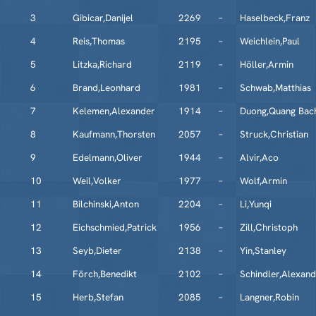
3
Gibicar,Danijel
2269
–
Haselbeck,Franz
4
Reis,Thomas
2195
–
Weichlein,Paul
5
Litzka,Richard
2119
–
Höller,Armin
6
Brand,Leonhard
1981
–
Schwab,Matthias
7
Kelemen,Alexander
1914
–
Duong,Quang Bac
8
Kaufmann,Thorsten
2057
–
Struck,Christian
9
Edelmann,Oliver
1944
–
Alvir,Aco
10
Weil,Volker
1977
–
Wolf,Armin
11
Bilchinski,Anton
2204
–
Li,Yunqi
12
Eichschmied,Patrick
1956
–
Zill,Christoph
13
Seyb,Dieter
2138
–
Yin,Stanley
14
Förch,Benedikt
2102
–
Schindler,Alexan
15
Herb,Stefan
2085
–
Langner,Robin