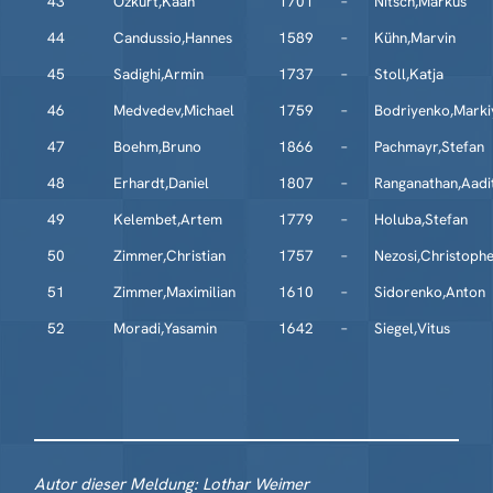
43
Özkurt,Kaan
1701
–
Nitsch,Markus
44
Candussio,Hannes
1589
–
Kühn,Marvin
45
Sadighi,Armin
1737
–
Stoll,Katja
46
Medvedev,Michael
1759
–
Bodriyenko,Marki
47
Boehm,Bruno
1866
–
Pachmayr,Stefan
48
Erhardt,Daniel
1807
–
Ranganathan,Aadi
49
Kelembet,Artem
1779
–
Holuba,Stefan
50
Zimmer,Christian
1757
–
Nezosi,Christoph
51
Zimmer,Maximilian
1610
–
Sidorenko,Anton
52
Moradi,Yasamin
1642
–
Siegel,Vitus
Autor dieser Meldung: Lothar Weimer