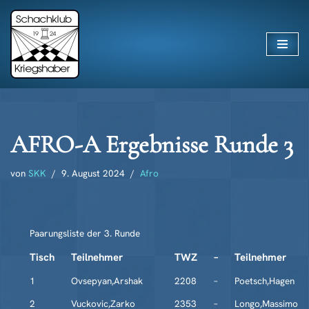
Zum
Inhalt
springen
AFRO-A Ergebnisse Runde 3
von
SKK
9. August 2024
Afro
Paarungsliste der 3. Runde
Tisch
Teilnehmer
TWZ
–
Teilnehmer
1
Ovsepyan,Arshak
2208
–
Poetsch,Hagen
2
Vuckovic,Zarko
2353
–
Longo,Massimo