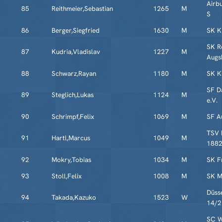
Airb
85
Reithmeier,Sebastian
1265
M
S
86
Berger,Siegfried
1630
M
SK K
SK R
87
Kudria,Vladislav
1227
M
Augs
88
Schwarz,Rayan
1180
M
SK K
SF D
89
Steglich,Lukas
1124
M
e.V.
90
Schrimpf,Felix
1069
M
SF A
TSV 
91
Hartl,Marcus
1049
M
188
92
Mokry,Tobias
1034
M
SK Fr
93
Stoll,Felix
1008
M
SK M
Düss
94
Takada,Kazuko
1523
W
14/2
SC W