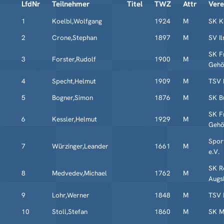
LfdNr
Teilnehmer
Titel
TWZ
Attr
Vere
1
Koelbl,Wolfgang
1924
M
SK K
2
Crone,Stephan
1897
M
SV I
SK F
3
Forster,Rudolf
1900
M
Geh
4
Specht,Helmut
1909
M
TSV 
5
Bogner,Simon
1876
M
SK B
SK F
6
Kessler,Helmut
1929
M
Geh
Spor
7
Würzinger,Leander
1661
M
e.V.
SK R
8
Medvedev,Michael
1762
M
Augs
9
Lohr,Werner
1848
M
TSV 
10
Stoll,Stefan
1860
M
SK M