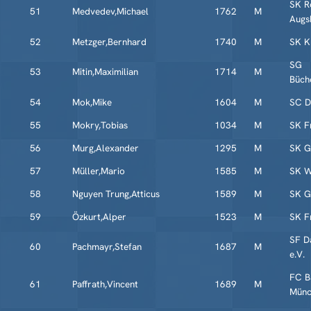
SK R
51
Medvedev,Michael
1762
M
Augs
52
Metzger,Bernhard
1740
M
SK K
SG
53
Mitin,Maximilian
1714
M
Büch
54
Mok,Mike
1604
M
SC Di
55
Mokry,Tobias
1034
M
SK Fr
56
Murg,Alexander
1295
M
SK G
57
Müller,Mario
1585
M
SK W
58
Nguyen Trung,Atticus
1589
M
SK G
59
Özkurt,Alper
1523
M
SK Fr
SF D
60
Pachmayr,Stefan
1687
M
e.V.
FC B
61
Paffrath,Vincent
1689
M
Münc