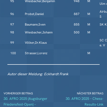
95
Wiesbacher,Benjamin
948
M
Ulm 
Airb
96
Probst,Daniel
887
M
S
97
Baumann,Sven
855
M
SK K
98
Wiesbacher,Johann
500
M
SC C
99
Völker,Dr.Klaus
e. V
100
Strasser,Lorenz
M
Autor dieser Meldung: Eckhardt Frank
VORHERIGER BEITRAG
NÄCHSTER BEITRAG
30. AFRO 2025 (Augsburger
30. AFRO 2025 – Chess-
Friedensfest-Open) –
Results-Link