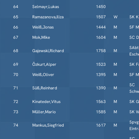
64
Selmayr,Lukas
1450
65
Ramazanova,Iliza
1507
W
SK K
66
Weiß,Jonas
1444
M
SF M
67
Mok,Mike
1604
M
SC Di
SAbt
68
Gajewski,Richard
1758
M
Esch
69
Özkurt,Alper
1523
M
SK Fr
70
Weiß,Oliver
1395
M
SF M
SC
71
Süß,Reinhard
1390
M
Schw
72
Kinateder,Vitus
1563
M
SK G
73
Müller,Mario
1585
M
SK W
Spvg
74
Mankus,Siegfried
1617
M
Eintr
SC