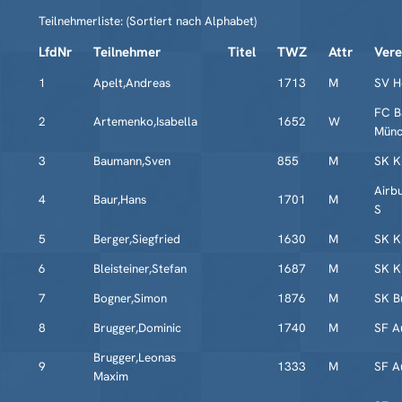
Teilnehmerliste: (Sortiert nach Alphabet)
LfdNr
Teilnehmer
Titel
TWZ
Attr
Vere
1
Apelt,Andreas
1713
M
SV H
FC B
2
Artemenko,Isabella
1652
W
Münc
3
Baumann,Sven
855
M
SK K
Airb
4
Baur,Hans
1701
M
S
5
Berger,Siegfried
1630
M
SK K
6
Bleisteiner,Stefan
1687
M
SK K
7
Bogner,Simon
1876
M
SK B
8
Brugger,Dominic
1740
M
SF A
Brugger,Leonas
9
1333
M
SF A
Maxim