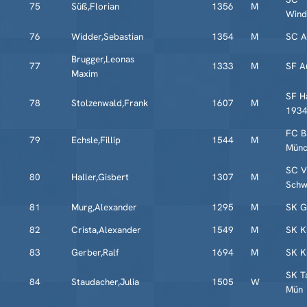
75
Süß,Florian
1356
M
Wind
76
Widder,Sebastian
1354
M
SC 
Brugger,Leonas
77
1333
M
SF A
Maxim
SF H
78
Stolzenwald,Frank
1607
M
193
FC B
79
Echsle,Fillip
1544
M
Münc
SC Vi
80
Haller,Gisbert
1307
M
Schw
81
Murg,Alexander
1295
M
SK G
82
Crista,Alexander
1549
M
SK K
83
Gerber,Ralf
1694
M
SK K
SK T
84
Staudacher,Julia
1505
W
Mün