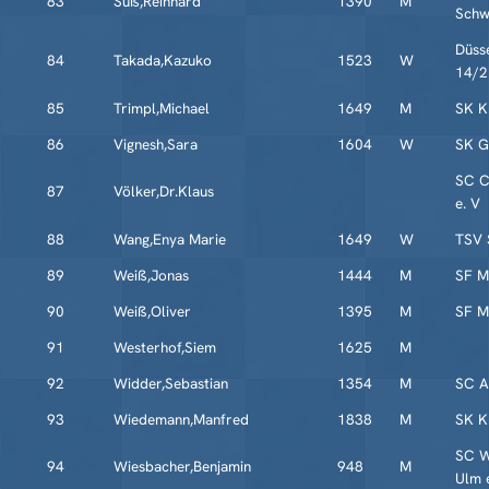
83
Süß,Reinhard
1390
M
Schw
Düss
84
Takada,Kazuko
1523
W
14/2
85
Trimpl,Michael
1649
M
SK K
86
Vignesh,Sara
1604
W
SK G
SC C
87
Völker,Dr.Klaus
e. V
88
Wang,Enya Marie
1649
W
TSV 
89
Weiß,Jonas
1444
M
SF M
90
Weiß,Oliver
1395
M
SF M
91
Westerhof,Siem
1625
M
92
Widder,Sebastian
1354
M
SC 
93
Wiedemann,Manfred
1838
M
SK K
SC W
94
Wiesbacher,Benjamin
948
M
Ulm 