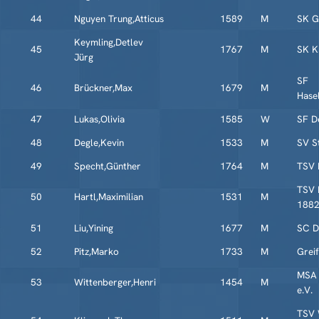
44
Nguyen Trung,Atticus
1589
M
SK G
Keymling,Detlev
45
1767
M
SK K
Jürg
SF
46
Brückner,Max
1679
M
Hase
47
Lukas,Olivia
1585
W
SF De
48
Degle,Kevin
1533
M
SV S
49
Specht,Günther
1764
M
TSV 
TSV 
50
Hartl,Maximilian
1531
M
188
51
Liu,Yining
1677
M
SC Di
52
Pitz,Marko
1733
M
Grei
MSA 
53
Wittenberger,Henri
1454
M
e.V.
TSV 