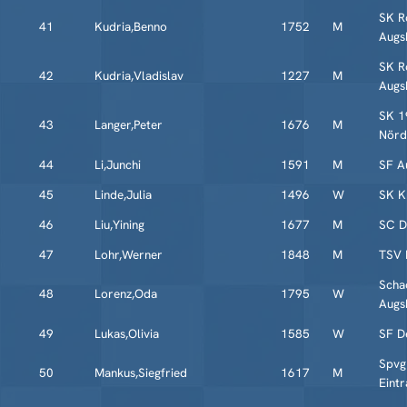
SK R
41
Kudria,Benno
1752
M
Augs
SK R
42
Kudria,Vladislav
1227
M
Augs
SK 1
43
Langer,Peter
1676
M
Nörd
44
Li,Junchi
1591
M
SF A
45
Linde,Julia
1496
W
SK K
46
Liu,Yining
1677
M
SC Di
47
Lohr,Werner
1848
M
TSV 
Scha
48
Lorenz,Oda
1795
W
Augs
49
Lukas,Olivia
1585
W
SF De
Spvg
50
Mankus,Siegfried
1617
M
Eintr