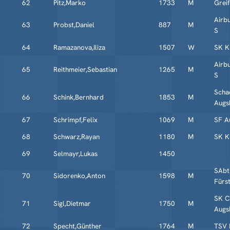
62
Pitz,Marko
1733
M
Grei
Airb
63
Probst,Daniel
887
M
S
64
Ramazanova,Iliza
1507
W
SK K
Airb
65
Reithmeier,Sebastian
1265
M
S
Scha
66
Schink,Bernhard
1853
M
Augs
67
Schrimpf,Felix
1069
M
SF A
68
Schwarz,Rayan
1180
M
SK K
69
Selmayr,Lukas
1450
SAbt
70
Sidorenko,Anton
1598
M
Fürs
SK C
71
Sigl,Dietmar
1750
M
Augs
72
Specht,Günther
1764
M
TSV 