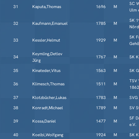
SC W
31
Kaputa,Thomas
1696
M
Ulm 
SK 1
32
Kaufmann,Emanuel
1785
M
Nörd
SK F
33
Kessler,Helmut
1929
M
Geh
Keymling,Detlev
34
1767
M
SK K
Jürg
35
Kinateder,Vitus
1563
M
SK G
TSV 
36
Klimesch,Thomas
1511
M
1862
37
Klotzbücher,Lukas
1783
M
SVG 
38
Konradt,Michael
1789
M
SV S
SF D
39
Kossa,Daniel
1477
M
e.V.
40
Koelbl,Wolfgang
1924
M
SK K