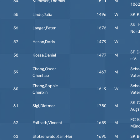
54
Klimesch,Thomas
1511
M
1862
55
Linde,Julia
1496
W
SK K
SK 1
56
Langer,Peter
1676
M
Nörd
57
Heron,Doris
1479
W
SF D
58
Kossa,Daniel
1477
M
e.V.
Zhong,Oscar
Scha
59
1467
M
Chenhao
Vate
Zhong,Sophie
Scha
60
1619
W
Chenxin
Vate
SK C
61
Sigl,Dietmar
1750
M
Augs
FC B
62
Paffrath,Vincent
1689
M
Münc
63
Stolzenwald,Karl-Hei
1695
M
SK B