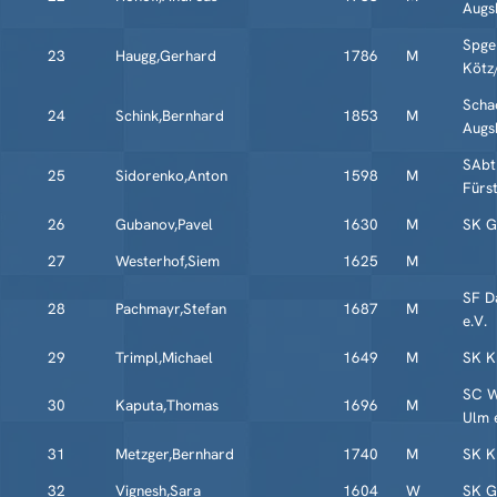
Augs
Spg
23
Haugg,Gerhard
1786
M
Kötz
Scha
24
Schink,Bernhard
1853
M
Augs
SAbt
25
Sidorenko,Anton
1598
M
Fürs
26
Gubanov,Pavel
1630
M
SK G
27
Westerhof,Siem
1625
M
SF D
28
Pachmayr,Stefan
1687
M
e.V.
29
Trimpl,Michael
1649
M
SK K
SC W
30
Kaputa,Thomas
1696
M
Ulm 
31
Metzger,Bernhard
1740
M
SK K
32
Vignesh,Sara
1604
W
SK G