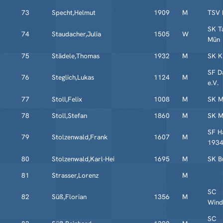
73
Specht,Helmut
1909
M
TSV 
SK T
74
Staudacher,Julia
1505
W
Mün
75
Städele,Thomas
1932
M
SK K
SF D
76
Steglich,Lukas
1124
M
e.V.
77
Stoll,Felix
1008
M
SK M
78
Stoll,Stefan
1860
M
SK M
SF H
79
Stolzenwald,Frank
1607
M
193
80
Stolzenwald,Karl-Hei
1695
M
SK B
81
Strasser,Lorenz
M
SC
82
Süß,Florian
1356
M
Wind
SC