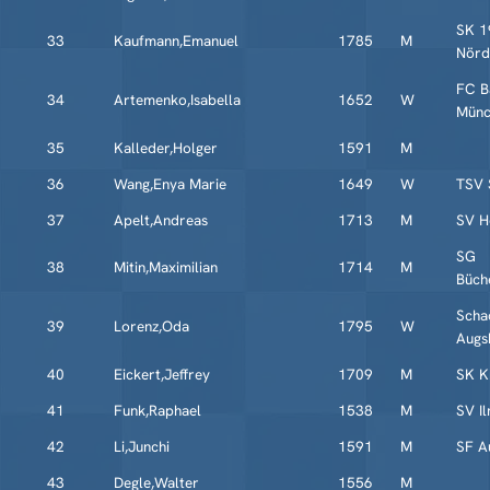
SK 1
33
Kaufmann,Emanuel
1785
M
Nörd
FC B
34
Artemenko,Isabella
1652
W
Münc
35
Kalleder,Holger
1591
M
36
Wang,Enya Marie
1649
W
TSV 
37
Apelt,Andreas
1713
M
SV H
SG
38
Mitin,Maximilian
1714
M
Büch
Scha
39
Lorenz,Oda
1795
W
Augs
40
Eickert,Jeffrey
1709
M
SK K
41
Funk,Raphael
1538
M
SV I
42
Li,Junchi
1591
M
SF A
43
Degle,Walter
1556
M