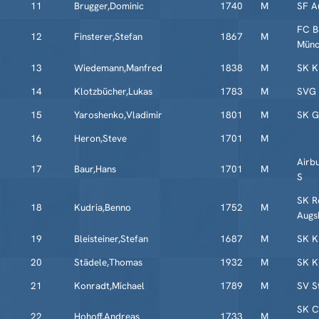
11
Brugger,Dominic
1740
M
SF A
FC B
12
Finsterer,Stefan
1867
M
Münc
13
Wiedemann,Manfred
1838
M
SK K
14
Klotzbücher,Lukas
1783
M
SVG 
15
Yaroshenko,Vladimir
1801
M
SK G
16
Heron,Steve
1701
M
Airb
17
Baur,Hans
1701
M
S
SK R
18
Kudria,Benno
1752
M
Augs
19
Bleisteiner,Stefan
1687
M
SK K
20
Städele,Thomas
1932
M
SK K
21
Konradt,Michael
1789
M
SV S
SK C
22
Hohoff,Andreas
1733
M