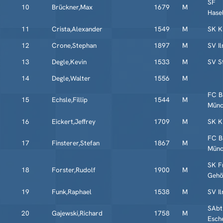
SF
10
Brückner,Max
1679
M
Hase
11
Crista,Alexander
1549
M
SK K
12
Crone,Stephan
1897
M
SV I
13
Degle,Kevin
1533
M
SV S
14
Degle,Walter
1556
M
FC B
15
Echsle,Fillip
1544
M
Münc
16
Eickert,Jeffrey
1709
M
SK K
FC B
17
Finsterer,Stefan
1867
M
Münc
SK F
18
Forster,Rudolf
1900
M
Geh
19
Funk,Raphael
1538
M
SV I
SAbt
20
Gajewski,Richard
1758
M
Esch