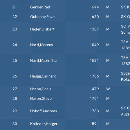
21
Gerber,Ralf
1694
M
SK K
22
Gubanov,Pavel
1630
M
SK G
SC Vi
23
Haller,Gisbert
1307
M
Schw
TSV 
24
Hartl,Marcus
1049
M
188
TSV 
25
Hartl,Maximilian
1531
M
188
Spg
26
Haugg,Gerhard
1786
M
Kötz
27
Heron,Doris
1479
W
28
Heron,Steve
1701
M
SK C
29
Hohoff,Andreas
1733
M
Augs
30
Kalleder,Holger
1591
M