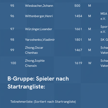
95
Wiesbacher,Johann
500
M
MSA 
96
Wittenberger,Henri
1454
M
e.V.
Spor
97
Würzinger,Leander
1661
M
e.V.
98
Yaroshenko,Vladimir
1801
M
SK G
Zhong,Oscar
Scha
99
1467
M
Chenhao
Vate
Zhong,Sophie
Scha
100
1619
W
Chenxin
Vate
B-Gruppe: Spieler nach
Startrangliste:
Teilnehmerliste: (Sortiert nach Startrangliste)