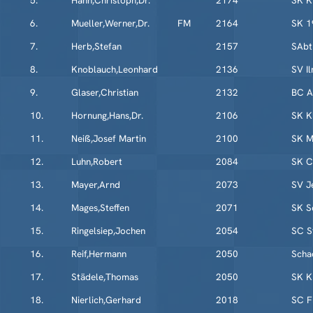
5.
Hahn,Christoph,Dr.
2174
SK K
6.
Mueller,Werner,Dr.
FM
2164
SK 1
7.
Herb,Stefan
2157
SAbt
8.
Knoblauch,Leonhard
2136
SV I
9.
Glaser,Christian
2132
BC A
10.
Hornung,Hans,Dr.
2106
SK K
11.
Neiß,Josef Martin
2100
SK M
12.
Luhn,Robert
2084
SK C
13.
Mayer,Arnd
2073
SV J
14.
Mages,Steffen
2071
SK S
15.
Ringelsiep,Jochen
2054
SC S
16.
Reif,Hermann
2050
Scha
17.
Städele,Thomas
2050
SK K
18.
Nierlich,Gerhard
2018
SC F