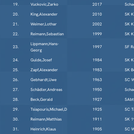
19.
Vuckovic,Zarko
2017
Scha
20.
King,Alexander
2010
SK K
21.
Weimer,Lothar
2002
SK K
22.
Reimann,Sebastian
1999
SK K
Lippmann,Hans-
23.
1997
SF R
Georg
24.
Gulde,Josef
1984
SK K
25.
Zapf,Alexander
1983
SK B
26.
Gebhardt,Uwe
1963
SC W
27.
Schädler,Andreas
1950
Scha
28.
Beck,Gerald
1927
SAbt
29.
Tsiapouris,Michael,D
1925
SC T
30.
Reimann,Matthias
1911
SK 1
31.
Heinrich,Klaus
1905
SC W