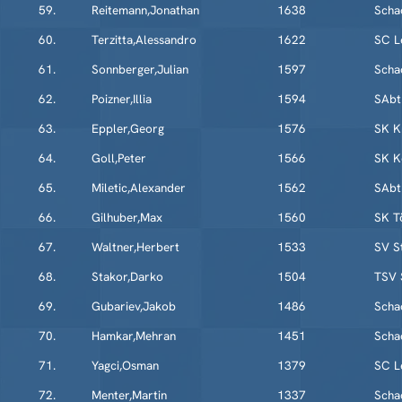
59.
Reitemann,Jonathan
1638
Scha
60.
Terzitta,Alessandro
1622
SC L
61.
Sonnberger,Julian
1597
Scha
62.
Poizner,Illia
1594
SAbt
63.
Eppler,Georg
1576
SK K
64.
Goll,Peter
1566
SK K
65.
Miletic,Alexander
1562
SAbt
66.
Gilhuber,Max
1560
SK T
67.
Waltner,Herbert
1533
SV S
68.
Stakor,Darko
1504
TSV 
69.
Gubariev,Jakob
1486
Scha
70.
Hamkar,Mehran
1451
Scha
71.
Yagci,Osman
1379
SC L
72.
Menter,Martin
1337
Scha