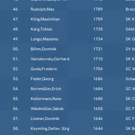
46.
Rudolph,Max
1789
Brel
47.
Kling,Maximilian
1759
SK K
48.
Karg,Tobias
1735
SAbt
49.
Longo,Massimo
1734
SK G
50.
Böhm,Dominik
1731
SV I
51.
Vaclahovsky,Gerhard
1715
SK K
52.
Goda,Frederic
1704
SC W
53.
Feder,Georg
1686
Scha
54.
Bornmüller,Erich
1684
SC W
55.
Kellermann,Rene
1680
SK C
56.
Waldmüller,Jakob
1655
SC F
57.
Lindner,Dominik
1646
SC F
58.
Keymling,Detlev Jürg
1644
SK B