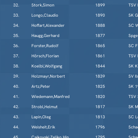
32.
Stork,Simon
1899
TSV 
33.
Longo,Claudio
1890
SK G
34.
Hoffart,Alexander
1888
SC W
35.
Haugg,Gerhard
1877
Spge
36.
Forster,Rudolf
1865
SC F
37.
Hörsch,Florian
1861
TSV 
38.
Koelbl,Wolfgang
1844
SK K
39.
Holzmayr,Norbert
1839
SV I
40.
Artz,Peter
1825
SK 1
41.
Wiedemann,Manfred
1820
TSV 
42.
Strobl,Helmut
1817
SK M
43.
Lapin,Oleg
1813
SC L
44.
Weisheit,Erik
1796
Scha
45.
Cajkovski,Zeljko Hin
1795
Scha