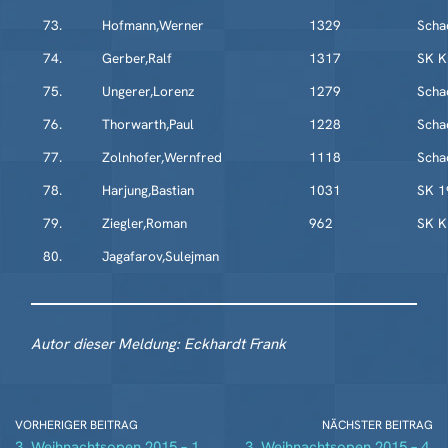
73.
Hofmann,Werner
1329
Scha
74.
Gerber,Ralf
1317
SK K
75.
Ungerer,Lorenz
1279
Scha
76.
Thorwarth,Paul
1228
Scha
77.
Zolnhofer,Wernfred
1118
Scha
78.
Harjung,Bastian
1031
SK 1
79.
Ziegler,Roman
962
SK K
80.
Jagafarov,Sulejman
Autor dieser Meldung: Eckhardt Frank
VORHERIGER BEITRAG
NÄCHSTER BEITRAG
3. Weihnachtsopen 2015 – 1.
3. Weihnachtsopen 2015 – 4.