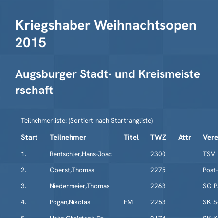
Kriegshaber Weihnachtsopen
2015
Augsburger Stadt- und Kreismeiste
rschaft
Teilnehmerliste: (Sortiert nach Startrangliste)
Start
Teilnehmer
Titel
TWZ
Attr
Vere
1.
Rentschler,Hans-Joac
2300
TSV 
2.
Oberst,Thomas
2275
Post
3.
Niedermeier,Thomas
2263
SG P
4.
Pogan,Nikolas
FM
2253
SK S