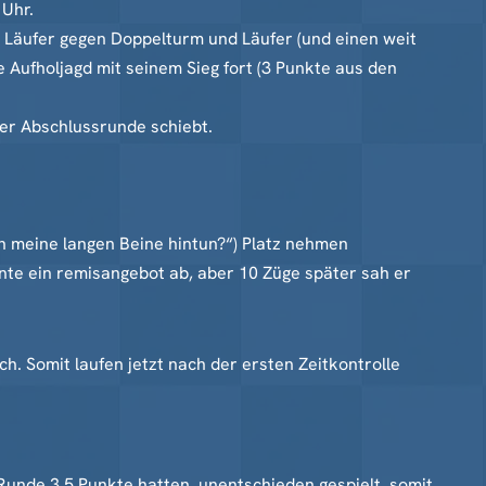
 Uhr.
nd Läufer gegen Doppelturm und Läufer (und einen weit
Aufholjagd mit seinem Sieg fort (3 Punkte aus den
der Abschlussrunde schiebt.
h meine langen Beine hintun?“) Platz nehmen
nte ein remisangebot ab, aber 10 Züge später sah er
ch. Somit laufen jetzt nach der ersten Zeitkontrolle
 Runde 3,5 Punkte hatten, unentschieden gespielt, somit