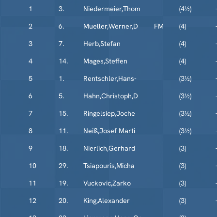
1
3.
Niedermeier,Thom
(4½)
2
6.
Mueller,Werner,D
FM
(4)
3
7.
Herb,Stefan
(4)
4
14.
Mages,Steffen
(4)
5
1.
Rentschler,Hans-
(3½)
6
5.
Hahn,Christoph,D
(3½)
7
15.
Ringelsiep,Joche
(3½)
8
11.
Neiß,Josef Marti
(3½)
9
18.
Nierlich,Gerhard
(3)
10
29.
Tsiapouris,Micha
(3)
11
19.
Vuckovic,Zarko
(3)
12
20.
King,Alexander
(3)