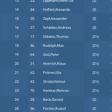
13
23.
Lippmann,Hans-Ge
(3)
14
34.
Hoffart,Alexande
(3)
15
25.
Zapf,Alexander
(3)
16
27.
Schädler,Andreas
(3)
17
17.
Städele,Thomas
(2½)
18
46.
Rudolph,Max
(2½)
19
64.
Goll,Peter
(2½)
20
31.
Heinrich,Klaus
(2½)
21
62.
Poizner,Illia
(2½)
22
42.
Strobl,Helmut
(2½)
23
70.
Hamkar,Mehran
(2½)
24
28.
Beck,Gerald
(2)
25
36.
Forster,Rudolf
(2)