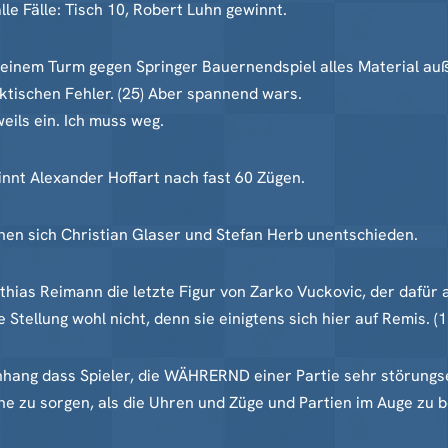
le Fälle: Tisch 10, Robert Luhn gewinnt.
einem Turm gegen Springer Bauernendspiel alles Material auß
ktischen Fehler. (25) Aber spannend wars.
weils ein. Ich muss weg.
innt Alexander Hoffart nach fast 60 Zügen.
rennen sich Christian Glaser und Stefan Herb unentschieden.
tthias Reimann die letzte Figur von Zarko Vuckovic, der daf
llung wohl nicht, denn sie einigtens sich hier auf Remis. (1
nhang dass Spieler, die WÄHRERND einer Partie sehr störungs
he zu sorgen, als die Uhren und Züge und Partien im Auge zu be