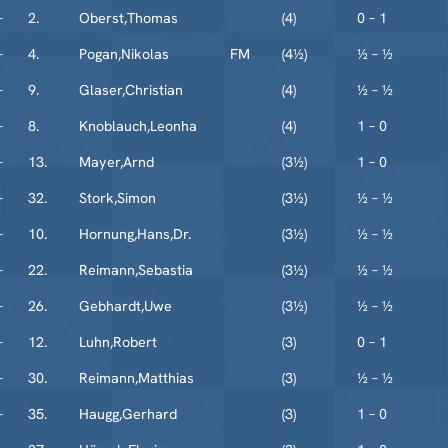
–
2.
Oberst,Thomas
(4)
0 – 1
–
4.
Pogan,Nikolas
FM
(4½)
½ – ½
–
9.
Glaser,Christian
(4)
½ – ½
–
8.
Knoblauch,Leonha
(4)
1 – 0
–
13.
Mayer,Arnd
(3½)
1 – 0
–
32.
Stork,Simon
(3½)
½ – ½
–
10.
Hornung,Hans,Dr.
(3½)
½ – ½
–
22.
Reimann,Sebastia
(3½)
½ – ½
–
26.
Gebhardt,Uwe
(3½)
½ – ½
–
12.
Luhn,Robert
(3)
0 – 1
–
30.
Reimann,Matthias
(3)
½ – ½
–
35.
Haugg,Gerhard
(3)
1 – 0