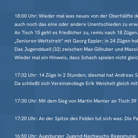
18:00 Uhr: Wieder mal was neues von der Oberhälfte de
auch noch das eine oder andere Unentschieden zu erw
An Tisch 15 geht es friedlicher zu, remis nach 18 Züg
„Senioren-Wettstreit“ mit Georg Eppler; in 24 Zügen holt
Das Jugendduell (32) zwischen Max Gilhuber und Massi
Wieder mal ein Hinweis, dass Schach spielen nicht glei
17:32 Uhr: 14 Züge in 2 Stunden; diesmal hat Andreas S
Da schließt sich Vereinskollege Erik Weisheit gleich mit
17:30 Uhr: Mit dem Sieg von Martin Menter an Tisch 39 s
17:20 Uhr: An der Spitze des Feldes tut sich was: Die 
16:50 Uhr: Augsburger Jugend-Nachwuchs-Begegnung: Sü