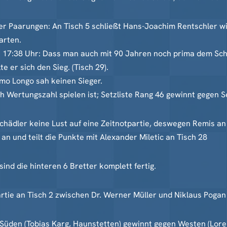
r Paarungen: An Tisch 5 schließt Hans-Joachim Rentschler wie
arten.
en. 17:38 Uhr: Dass man auch mit 90 Jahren noch prima dem Sc
e er sich den Sieg. (Tisch 29).
mo Longo sah keinen Sieger.
ch Wertungszahl spielen ist; Setzliste Rang 46 gewinnt gegen S
chädler keine Lust auf eine Zeitnotpartie, deswegen Remis an
 an und teilt die Punkte mit Alexander Miletic an Tisch 28
ind die hinteren 6 Bretter komplett fertig.
Partie an Tisch 2 zwischen Dr. Werner Müller und Niklaus Poga
den (Tobias Karg, Haunstetten) gewinnt gegen Westen (Loren