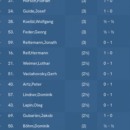
–
37.
Hörsch,Florian
(3)
1 – 0
–
24.
Gulde,Josef
(3)
1 – 0
–
38.
Koelbl,Wolfgang
(3)
½ – ½
–
53.
Feder,Georg
(3)
½ – ½
–
59.
Reitemann,Jonath
(3)
0 – 1
–
16.
Reif,Hermann
(2½)
1 – 0
–
21.
Weimer,Lothar
(2½)
0 – 1
–
51.
Vaclahovsky,Gerh
(2½)
0 – 1
–
40.
Artz,Peter
(2½)
0 – 1
–
57.
Lindner,Dominik
(2½)
0 – 1
–
43.
Lapin,Oleg
(2½)
0 – 1
–
69.
Gubariev,Jakob
(2½)
1 – 0
–
50.
Böhm,Dominik
(2)
½ – ½