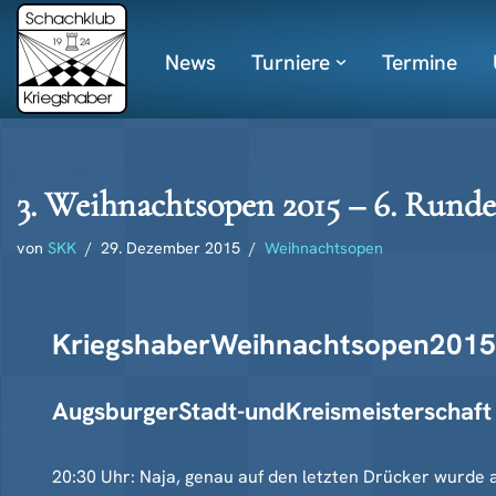
News
Turniere
Termine
Zum
Inhalt
springen
3. Weihnachtsopen 2015 – 6. Runde
von
SKK
29. Dezember 2015
Weihnachtsopen
KriegshaberWeihnachtsopen2015
AugsburgerStadt-undKreismeisterschaft
20:30 Uhr: Naja, genau auf den letzten Drücker wurde a