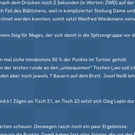
nach dem Drücken noch 2 Sekunden (in Worten: ZWEI) auf der
ch Fall des Blättchens, weil in komplizierter Stellung Dame u
rchnet werden konnten, somit setzt Manfred Wiedemann seine 
inem Sieg für Mages, der sich damit in die Spitzengruppe vor 
 mal siche mindestens 50 % der Punkte im Turnier geholt.
n der letzten runde an den „unbequemen“ Tischen („wo soll ic
nden aber noch jeweils 7 Bauern auf dem Brett. Josef Neiß leh
nd 61 Zügen an Tisch 21, an Tisch 23 setzt sich Oleg Lapin dur
artien schauen. Deswegen rasch noch ein paar Ergebnisse:
ornung die Punkte. Damit haben fast alles Spieler, die vor der