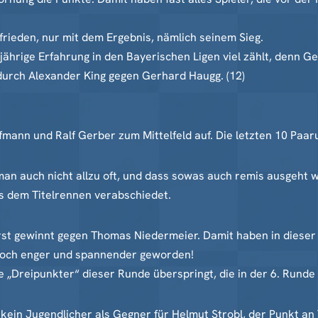
frieden, nur mit dem Ergebnis, nämlich seinem Sieg.
jährige Erfahrung in den Bayerischen Ligen viel zählt, denn G
durch Alexander King gegen Gerhard Haugg. (12)
mann und Ralf Gerber zum Mittelfeld auf. Die letzten 10 Paar
 man auch nicht allzu oft, und dass sowas auch remis ausgeht
us dem Titelrennen verabschiedet.
st gewinnt gegen Thomas Niedermeier. Damit haben in dieser
 noch enger und spannender geworden!
e „Dreipunkter“ dieser Runde überspringt, die in der 6. Rund
kein Jugendlicher als Gegner für Helmut Strobl, der Punkt an 