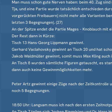
Man muss schon gute Nerven haben: beim 40. Zug sind 
Tja, und eine Partie wurde tatsächlich entschieden dur
vorgerückten Freibauern) nicht mehr alle Varianten be
letzten 3 Begegnungen). (27)
An der Spitze endet die Partie Mages – Knoblauch mit e
Der Rest dann in Kürze:
Tisch 13 Hans-Georg Lippmann gewinnt.
Gerhard Vaclahovsky gewinnt an Tisch 20 und hat schon
Jakob Waldmüller gewinnt, somit muss Max Kling auch i
An Tisch 8 wurden sämtliche Figuren getauscht, es sta
dann auch keine Gewinnmöglichkeiten mehr.
Peter Artz gewinnt einige Züge nach der Zeitkontrolle u
noch 5 Begegnungen.
18:50 Uhr: Langsam muss ich nach den ersten Zeitnotp
An Tisch 7 teilen sich Jochen Ringelsiep und Dr. Hans H