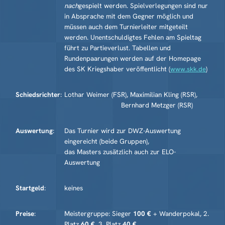
nach
gespielt werden. Spiel­verlegungen sind nur
in Absprache mit dem Gegner möglich und
müssen auch dem Turnierleiter mit­geteilt
werden. Unentschuldigtes Fehlen am Spieltag
führt zu Partie­verlust. Tabellen und
Rundenpaarungen werden auf der Homepage
des SK Kriegshaber veröffentlicht (
)
www.skk.de
Schiedsrichter
:
Lothar Weimer (FSR), Maximilian Kling (RSR),
Bernhard Metzger (RSR)
Auswertung
:
Das Turnier wird zur DWZ-Auswertung
eingereicht (beide Gruppen),
das Masters zusätzlich auch zur ELO-
Auswertung
Startgeld
:
keines
Preise
:
Meistergruppe: Sieger
100
€
+ Wanderpokal
, 2.
Platz
6
0
€
,
3. Platz
4
0 €