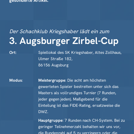
gesonderte Artikel.
Der Schachklub Kriegshaber lädt ein zum
3. Augsburger Zirbel-Cup
Ort
:
Spiellokal des SK Kriegshaber, Altes Zollhaus,
Ulmer Straße 182,
86156 Augsburg
Modus
:
Meistergruppe
: Die acht am höchsten
gewerteten Spieler bestreiten unter sich das
Masters als vollrundiges Turnier (7 Runden,
jeder gegen jeden). Maßgebend für die
Einteilung ist das FIDE-Rating, ersatzweise die
DWZ.
Hauptgruppe
: 7 Runden nach CH-System. Bei zu
geringer Teil­nehmer­zahl behalten wir uns vor,
die Rundenzahl auf 5 zu verringern oder die