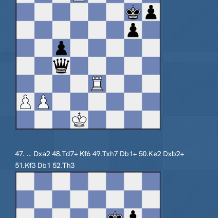
47. … Dxa2 48.Td7+ Kf6 49.Txh7 Db1+ 50.Ke2 Dxb2+
51.Kf3 Db1 52.Th3