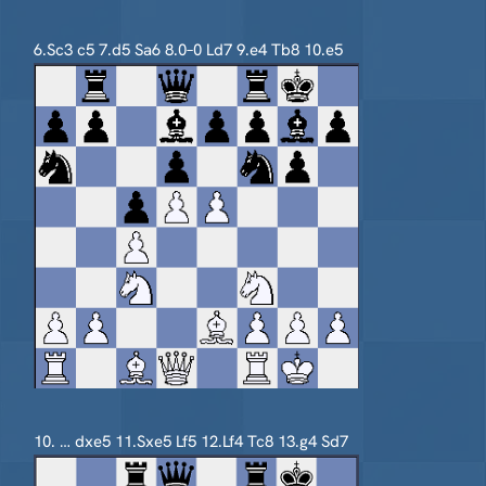
6.Sc3 c5 7.d5 Sa6 8.0–0 Ld7 9.e4 Tb8 10.e5
10. … dxe5 11.Sxe5 Lf5 12.Lf4 Tc8 13.g4 Sd7