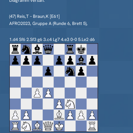
Diagramm versah.
(47) Reis,T – Braun,K [E61]
AFRO2023, Gruppe A (Runde 6, Brett 5),
1.d4 Sf6 2.Sf3 g6 3.c4 Lg7 4.e3 0–0 5.Le2 d6