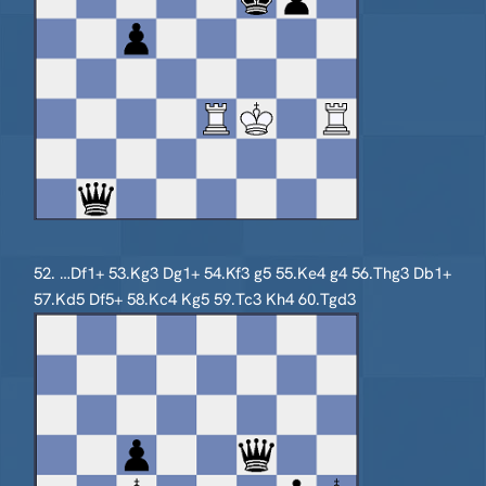
52. …Df1+ 53.Kg3 Dg1+ 54.Kf3 g5 55.Ke4 g4 56.Thg3 Db1+
57.Kd5 Df5+ 58.Kc4 Kg5 59.Tc3 Kh4 60.Tgd3