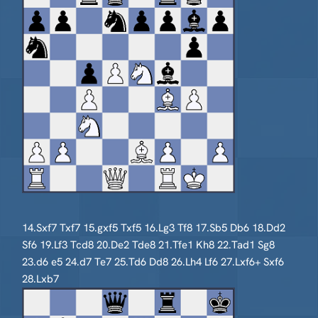
14.Sxf7 Txf7 15.gxf5 Txf5 16.Lg3 Tf8 17.Sb5 Db6 18.Dd2
Sf6 19.Lf3 Tcd8 20.De2 Tde8 21.Tfe1 Kh8 22.Tad1 Sg8
23.d6 e5 24.d7 Te7 25.Td6 Dd8 26.Lh4 Lf6 27.Lxf6+ Sxf6
28.Lxb7