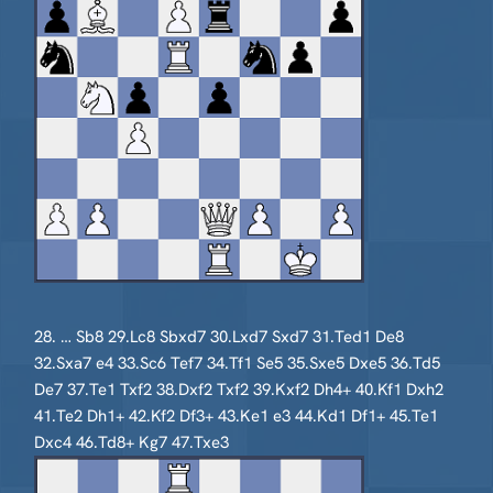
28. … Sb8 29.Lc8 Sbxd7 30.Lxd7 Sxd7 31.Ted1 De8
32.Sxa7 e4 33.Sc6 Tef7 34.Tf1 Se5 35.Sxe5 Dxe5 36.Td5
De7 37.Te1 Txf2 38.Dxf2 Txf2 39.Kxf2 Dh4+ 40.Kf1 Dxh2
41.Te2 Dh1+ 42.Kf2 Df3+ 43.Ke1 e3 44.Kd1 Df1+ 45.Te1
Dxc4 46.Td8+ Kg7 47.Txe3