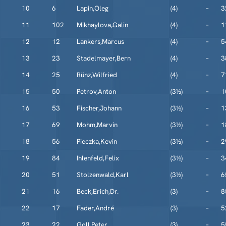
10
6
Lapin,Oleg
(4)
–
3
11
102
Mikhaylova,Galin
(4)
–
1
12
12
Lankers,Marcus
(4)
–
5
13
23
Stadelmayer,Bern
(4)
–
3
14
25
Rünz,Wilfried
(4)
–
7
15
50
Petrov,Anton
(3½)
–
1
16
53
Fischer,Johann
(3½)
–
1
17
69
Mohm,Marvin
(3½)
–
1
18
56
Pieczka,Kevin
(3½)
–
2
19
84
Ihlenfeld,Felix
(3½)
–
3
20
51
Stolzenwald,Karl
(3½)
–
6
21
16
Beck,Erich,Dr.
(3)
–
8
22
17
Fader,André
(3)
–
5
23
22
Goll,Peter
(3)
–
5