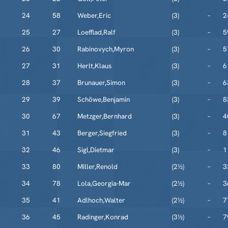
24
58
Weber,Eric
(3)
–
2
25
27
Loefflad,Ralf
(3)
–
5
26
30
Rabinovych,Myron
(3)
–
5
27
31
Herlt,Klaus
(3)
–
6
28
37
Brunauer,Simon
(3)
–
6
29
39
Schöwe,Benjamin
(3)
–
8
30
67
Metzger,Bernhard
(3)
–
4
31
43
Berger,Siegfried
(3)
–
8
32
46
Sigl,Dietmar
(3)
–
1
33
80
Miller,Renold
(2½)
–
3
34
78
Lola,Georgia-Mar
(2½)
–
3
35
41
Adlhoch,Walter
(2½)
–
7
36
45
Radinger,Konrad
(3½)
–
7