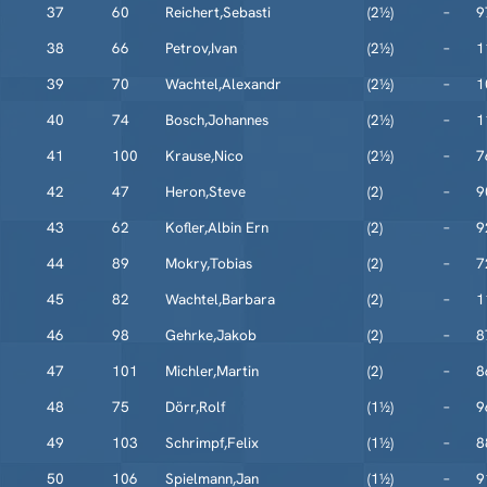
37
60
Reichert,Sebasti
(2½)
–
9
38
66
Petrov,Ivan
(2½)
–
1
39
70
Wachtel,Alexandr
(2½)
–
1
40
74
Bosch,Johannes
(2½)
–
1
41
100
Krause,Nico
(2½)
–
7
42
47
Heron,Steve
(2)
–
9
43
62
Kofler,Albin Ern
(2)
–
9
44
89
Mokry,Tobias
(2)
–
7
45
82
Wachtel,Barbara
(2)
–
1
46
98
Gehrke,Jakob
(2)
–
8
47
101
Michler,Martin
(2)
–
8
48
75
Dörr,Rolf
(1½)
–
9
49
103
Schrimpf,Felix
(1½)
–
8
50
106
Spielmann,Jan
(1½)
–
9