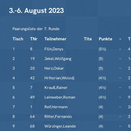
3.-6. August 2023
Paarungsliste der 7. Runde
Tisch
TNr
Teilnehmer
Tite
Punkte
–
T
1
8
Filin,Denys
(5½)
–
4
2
19
Jekel,Wolfgang
(5)
–
1
3
20
Herz,Oskar
(5)
–
2
4
42
Hrihorian,Wolodj
(4½)
–
2
5
7
Krauß,Rainer
(4½)
–
1
6
49
Leinweber,Roman
(4½)
–
9
7
1
Reif,Hermann
(4)
–
2
8
64
Ritter,Fernando
(4)
–
3
9
68
Würzinger,Leande
(4)
–
5