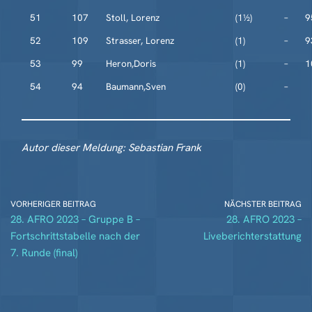
51
107
Stoll, Lorenz
(1½)
–
9
52
109
Strasser, Lorenz
(1)
–
9
53
99
Heron,Doris
(1)
–
1
54
94
Baumann,Sven
(0)
–
Autor dieser Meldung: Sebastian Frank
VORHERIGER BEITRAG
NÄCHSTER BEITRAG
28. AFRO 2023 – Gruppe B –
28. AFRO 2023 –
Fortschrittstabelle nach der
Liveberichterstattung
7. Runde (final)