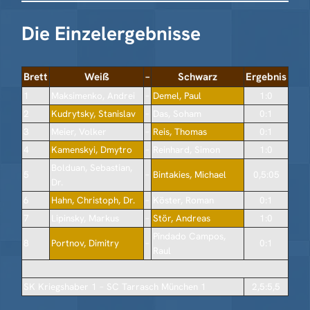
Die Einzelergebnisse
Brett
Weiß
–
Schwarz
Ergebnis
1
Maksimenko, Andrei
–
Demel, Paul
1:0
2
Kudrytsky, Stanislav
–
Das, Soham
0:1
3
Meier, Volker
–
Reis, Thomas
0:1
4
Kamenskyi, Dmytro
–
Reinhard, Simon
1:0
Bolduan, Sebastian,
5
–
Bintakies, Michael
0,5:05
Dr.
6
Hahn, Christoph, Dr.
–
Köster, Roman
0:1
7
Lipinsky, Markus
–
Stör, Andreas
1:0
Pindado Campos,
8
Portnov, Dimitry
–
0:1
Raul
SK Kriegshaber 1 – SC Tarrasch München 1
2,5:5,5