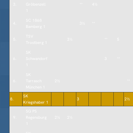
3.
Gröbenzell
**
4½
1
SC 1868
4.
3½
**
Bamberg 1
TSV
5.
3½
**
5
Trostberg 1
SK
6.
Schwandorf
3
**
1
SK
6.
Tarrasch
2½
**
München 1
SK
8.
3
2½
Kriegshaber 1
SG PS
9.
Regensburg
2½
2½
1