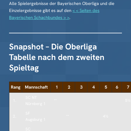
Alle Spielergebnisse der Bayerischen Oberliga und die
Einzelergebnisse gibt es auf den
< < Seiten des
Bayerischen Schachbundes > >
.
Snapshot – Die Oberliga
Tabelle nach dem zweiten
Spieltag
Rang
Mannschaft
1
2
3
4
5
6
7
SC NT
1.
**
5½
Nürnberg 1
SF
2.
**
4½
Augsburg 1
SC